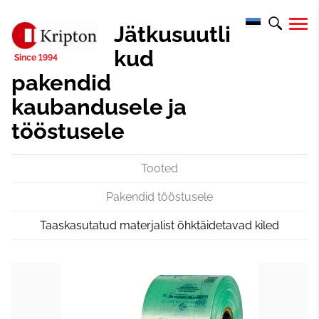
Jätkusuutli
kud
pakendid
kaubandusele ja
tööstusele
Tooted
Pakendid tööstusele
Taaskasutatud materjalist õhktäidetavad kiled