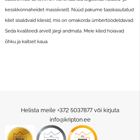
kesskkonnaheidet massiivselt. Nüüd pakume taaskasutatud
kilet sisaldvaid kilesid, mis on omakorda ümbertöödeldavad.
Seda kvaliteedi arvelt järgi andmata. Meie kiled hoiavad
õhku ja kaitset kaua.
Helista meile +372 5037877 või kirjuta
info@kripton.ee