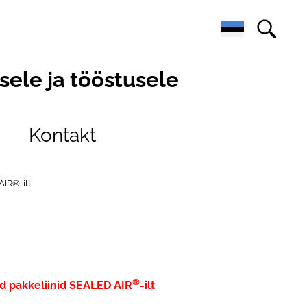
ele ja tööstusele
Kontakt
AIR®-ilt
®
d pakkeliinid SEALED AIR
-ilt