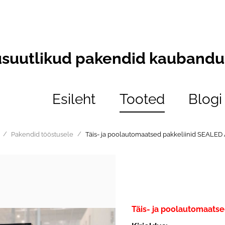
usuutlikud pakendid kaubandus
Esileht
Tooted
Blogi
/
/
Pakendid tööstusele
Täis- ja poolautomaatsed pakkeliinid SEALED 
Täis- ja poolautomaatse