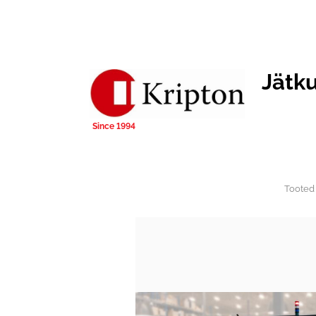
Jätk
Tooted