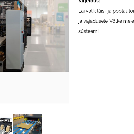
Kirjeldus
:
Lai valik täis- ja poolaut
ja vajadusele. Võtke mei
süsteemi