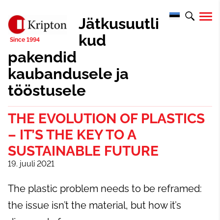
Jätkusuutli
kud
pakendid
kaubandusele ja
tööstusele
THE EVOLUTION OF PLASTICS
– IT’S THE KEY TO A
SUSTAINABLE FUTURE
19. juuli 2021
The plastic problem needs to be reframed:
the issue isn’t the material, but how it’s