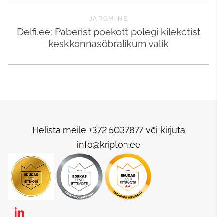
JÄRGMINE
Delfi.ee: Paberist poekott polegi kilekotist
keskkonnasõbralikum valik
Helista meile +372 5037877 või kirjuta
info@kripton.ee