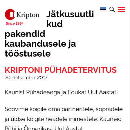
Jätkusuutli
kud
pakendid
kaubandusele ja
tööstusele
KRIPTONI PÜHADETERVITUS
20. detsember 2017
Kaunist Pühadeaega ja Edukat Uut Aastat!
Soovime kõigile oma partneritele, sõpradele
ja üldse kõigile headele inimestele: Kauneid
Pühi ja Õnnerikast Uut Aastat.