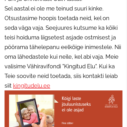
Sel aastal ei ole me teinud suuri kinke.
Otsustasime hoopis toetada neid, kel on
seda väga vaja. Seejuures kutsume ka kõiki
teisi hoiduma liigsetest asjade ostmisest ja
pöörama tähelepanu eelkõige inimestele. Nii
oma lähedastele kui neile, kel abi vaja. Meie
valisime Vähiravifondi "Kingitud Elu". Kui ka
Teie soovite neid toetada, siis kontakti leiab
siit
kingitudelu.ee