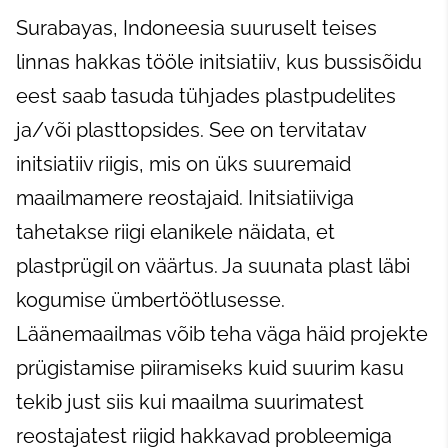
Surabayas, Indoneesia suuruselt teises
linnas hakkas tööle initsiatiiv, kus bussisõidu
eest saab tasuda tühjades plastpudelites
ja/või plasttopsides. See on tervitatav
initsiatiiv riigis, mis on üks suuremaid
maailmamere reostajaid. Initsiatiiviga
tahetakse riigi elanikele näidata, et
plastprügil on väärtus. Ja suunata plast läbi
kogumise ümbertöötlusesse.
Läänemaailmas võib teha väga häid projekte
prügistamise piiramiseks kuid suurim kasu
tekib just siis kui maailma suurimatest
reostajatest riigid hakkavad probleemiga