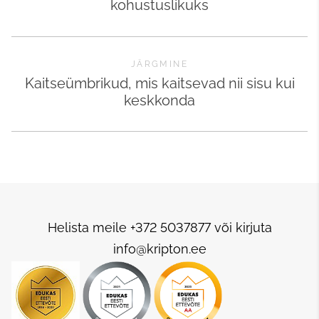
kohustuslikuks
JÄRGMINE
Kaitseümbrikud, mis kaitsevad nii sisu kui
keskkonda
Helista meile +372 5037877 või kirjuta
info@kripton.ee