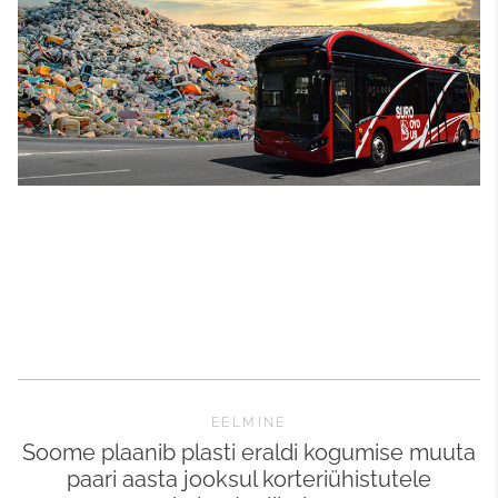
EELMINE
Soome plaanib plasti eraldi kogumise muuta
paari aasta jooksul korteriühistutele